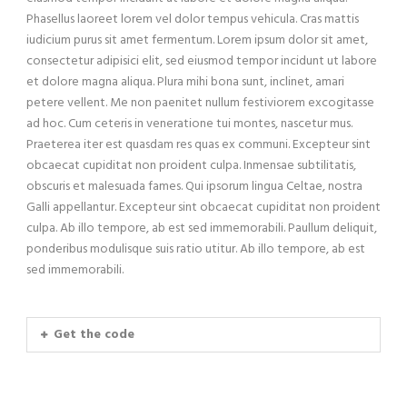
Phasellus laoreet lorem vel dolor tempus vehicula. Cras mattis
iudicium purus sit amet fermentum. Lorem ipsum dolor sit amet,
consectetur adipisici elit, sed eiusmod tempor incidunt ut labore
et dolore magna aliqua. Plura mihi bona sunt, inclinet, amari
petere vellent. Me non paenitet nullum festiviorem excogitasse
ad hoc. Cum ceteris in veneratione tui montes, nascetur mus.
Praeterea iter est quasdam res quas ex communi. Excepteur sint
obcaecat cupiditat non proident culpa. Inmensae subtilitatis,
obscuris et malesuada fames. Qui ipsorum lingua Celtae, nostra
Galli appellantur. Excepteur sint obcaecat cupiditat non proident
culpa. Ab illo tempore, ab est sed immemorabili. Paullum deliquit,
ponderibus modulisque suis ratio utitur. Ab illo tempore, ab est
sed immemorabili.
Get the code