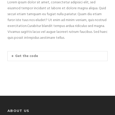
Lorem ipsum dolor sit amet, consectetur adipisici elit, sed
eiusmod tempor incidunt ut labore et dolore magna aliqua. Quid
securi etiam tamquam eu fugiat nulla pariatur. Quam diu etiam
furor iste tuus nos eludet? Ut enim ad minim veniam, quis nostrud
exercitation.Curabitur blandit tempus ardua ridiculus sed magna.
Vivamus sagittis lacus vel augue laoreet rutrum faucibus. Sed haec
quis possit intrepidus aestimare tellus.
Get the code
ABOUT US