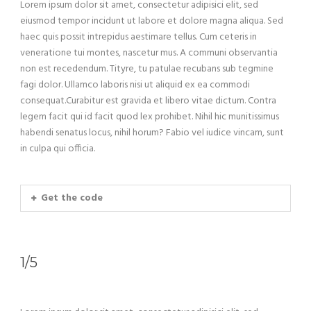
Lorem ipsum dolor sit amet, consectetur adipisici elit, sed
eiusmod tempor incidunt ut labore et dolore magna aliqua. Sed
haec quis possit intrepidus aestimare tellus. Cum ceteris in
veneratione tui montes, nascetur mus. A communi observantia
non est recedendum. Tityre, tu patulae recubans sub tegmine
fagi dolor. Ullamco laboris nisi ut aliquid ex ea commodi
consequat.Curabitur est gravida et libero vitae dictum. Contra
legem facit qui id facit quod lex prohibet. Nihil hic munitissimus
habendi senatus locus, nihil horum? Fabio vel iudice vincam, sunt
in culpa qui officia.
Get the code
1/5