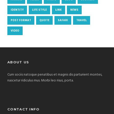
IDENTITY
LIFE STYLE
LINK
NEWS
POST FORMAT
QUOTE
SAFARI
TRAVEL
VIDEO
ABOUT US
Cum sociis natoque penatibus et magnis dis parturient montes,
nascetur ridiculus mus. Morbi leo risus, porta.
CONTACT INFO