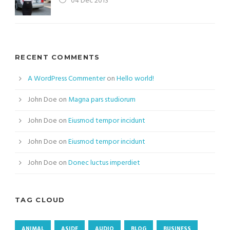
04 Dec 2013
RECENT COMMENTS
A WordPress Commenter
on
Hello world!
John Doe
on
Magna pars studiorum
John Doe
on
Eiusmod tempor incidunt
John Doe
on
Eiusmod tempor incidunt
John Doe
on
Donec luctus imperdiet
TAG CLOUD
ANIMAL
ASIDE
AUDIO
BLOG
BUSINESS