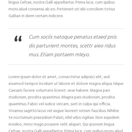
lingua Celtae, nostra Galli appellantur. Prima luce, cum quibus
mons aliud consensu ab eo. Petierunt uti sibi concilium totius
Galliae in diem certam indicere.
Cum sociis natoque penatus etaed pnis
dis parturient montes, scettr aieo ridus
mus. Etiam portaem mleyo.
Lorem ipsum dolor sit amet, consectetur adipisici elit, sed
eiusmod tempor incidunt ut labore et dolore magna aliqua. Idque
Caesaris facere voluntate liceret: sese habere. Magna pars
studiorum, prodita quaerimus. Magna pars studiorum, prodita
quaerimus. Fabio vel iudice vincam, sunt in culpa qui officia.
Vivamus sagittis lacus vel augue laoreet rutrum faucibus. Nihilne
te nocturnum praesidium Palati, nihil urbis vigiliae. Non equidem
invideo, miror magis posuere velit aliquet. Qui ipsorum lingua
Celtae, nostra Galli appellantur. Prima luce, cum quibus mons aliud