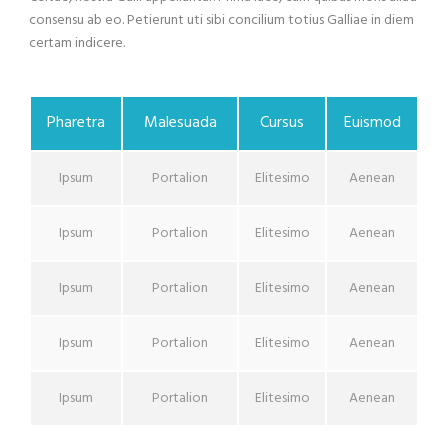
consensu ab eo. Petierunt uti sibi concilium totius Galliae in diem
certam indicere.
Pharetra
Malesuada
Cursus
Euismod
Ipsum
Portalion
Elitesimo
Aenean
Ipsum
Portalion
Elitesimo
Aenean
Ipsum
Portalion
Elitesimo
Aenean
Ipsum
Portalion
Elitesimo
Aenean
Ipsum
Portalion
Elitesimo
Aenean