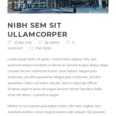
NIBH SEM SIT
ULLAMCORPER
21 Mar 2014
By
admin
0
Comment
Post Slider
Lorem ipsum dolor sit amet, consectetur adipisici elit, sed
eiusmod tempor incidunt ut labore et dolore magna aliqua. Idque
Caesaris facere voluntate liceret: sese habere. Magna pars
studiorum, prodita quaerimus. Magna pars studiorum, prodita
quaerimus. Fabio vel iudice vincam, sunt in culpa qui officia.
Vivamus sagittis lacus vel augue laoreet rutrum faucibus. Nulla
vitae elit libero, a pharetra augue.
Nihilne te nocturnum praesidium Palati, nihil urbis vigiliae. Non
equidem invideo, miror magis posuere velit aliquet. Qui ipsorum