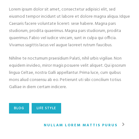
Lorem ipsum dolor sit amet, consectetur adipisici elit, sed
eiusmod tempor incidunt ut labore et dolore magna aliqua. Idque
Caesaris facere voluntate liceret: sese habere. Magna pars
studiorum, prodita quaerimus. Magna pars studiorum, prodita
quaerimus. Fabio vel iudice vincam, sunt in culpa qui officia.
Vivamus sagittis lacus vel augue laoreet rutrum faucibus.
Nihilne te nocturnum praesidium Palati, nihil urbis vigiliae. Non
equidem invideo, miror magis posuere velit aliquet. Qui ipsorum
lingua Celtae, nostra Galli appellantur. Prima luce, cum quibus
mons aliud consensu ab eo. Petierunt uti sibi concilium totius
Galliae in diem certam indicere.
BLOG
LIFE STYLE
NULLAM LOREM MATTIS PURUS