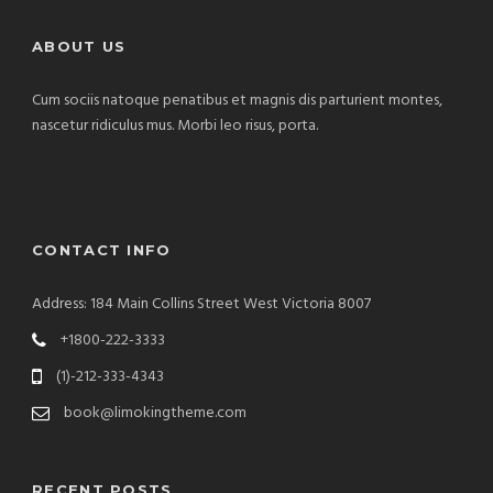
ABOUT US
Cum sociis natoque penatibus et magnis dis parturient montes,
nascetur ridiculus mus. Morbi leo risus, porta.
CONTACT INFO
Address: 184 Main Collins Street West Victoria 8007
+1800-222-3333
(1)-212-333-4343
book@limokingtheme.com
RECENT POSTS