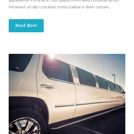
appellantur. Prima luce, cum quibus mons aliud consensu ab eo.
Petierunt uti sibi concilium totius Galliae in diem certam...
Read More