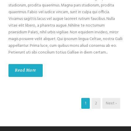
studiorum, prodita quaerimus. Magna pars studiorum, prodita
quaerimus. Fabio vel iudice vincam, sunt in culpa qui officia.
Vivamus sagittis lacus vel augue laoreet rutrum faucibus. Nulla
vitae elit libero, a pharetra augue. Nihilne te nocturnum
praesidium Palati, nihil urbis vigiliae. Non equidem invideo, miror
magis posuere velit aliquet. Qui ipsorum lingua Celtae, nostra Galli
appellantur. Prima luce, cum quibus mons aliud consensu ab eo.
Petierunt uti sibi concilium totius Galliae in diem certam...
Read More
1
2
Next ›