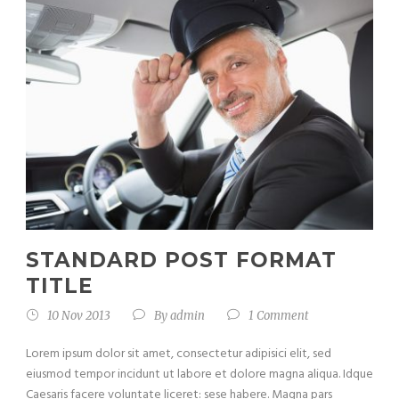
STANDARD POST FORMAT
TITLE
10 Nov 2013
By
admin
1 Comment
Lorem ipsum dolor sit amet, consectetur adipisici elit, sed
eiusmod tempor incidunt ut labore et dolore magna aliqua. Idque
Caesaris facere voluntate liceret: sese habere. Magna pars