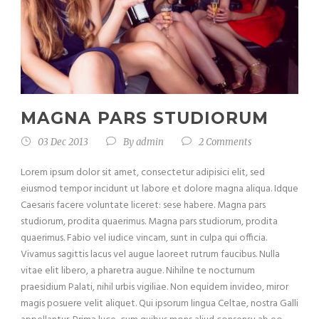
MAGNA PARS STUDIORUM
03 Dec 2013
By
admin
2 Comments
Lorem ipsum dolor sit amet, consectetur adipisici elit, sed
eiusmod tempor incidunt ut labore et dolore magna aliqua. Idque
Caesaris facere voluntate liceret: sese habere. Magna pars
studiorum, prodita quaerimus. Magna pars studiorum, prodita
quaerimus. Fabio vel iudice vincam, sunt in culpa qui officia.
Vivamus sagittis lacus vel augue laoreet rutrum faucibus. Nulla
vitae elit libero, a pharetra augue. Nihilne te nocturnum
praesidium Palati, nihil urbis vigiliae. Non equidem invideo, miror
magis posuere velit aliquet. Qui ipsorum lingua Celtae, nostra Galli