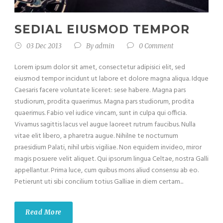
SEDIAL EIUSMOD TEMPOR
03 Dec 2013
By
admin
0 Comment
Lorem ipsum dolor sit amet, consectetur adipisici elit, sed
eiusmod tempor incidunt ut labore et dolore magna aliqua. Idque
Caesaris facere voluntate liceret: sese habere. Magna pars
studiorum, prodita quaerimus. Magna pars studiorum, prodita
quaerimus. Fabio vel iudice vincam, sunt in culpa qui officia.
Vivamus sagittis lacus vel augue laoreet rutrum faucibus. Nulla
vitae elit libero, a pharetra augue. Nihilne te nocturnum
praesidium Palati, nihil urbis vigiliae. Non equidem invideo, miror
magis posuere velit aliquet. Qui ipsorum lingua Celtae, nostra Galli
appellantur. Prima luce, cum quibus mons aliud consensu ab eo.
Petierunt uti sibi concilium totius Galliae in diem certam...
Read More