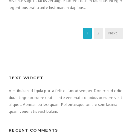
Vivamus sagittis lacus vel augue laoreet rutrum faucibus. Integer
legentibus erat a ante historiarum dapibus....
1
2
Next ›
TEXT WIDGET
Vestibulum id ligula porta felis euismod semper. Donec sed odio
dui. Integer posuere erat a ante venenatis dapibus posuere velit
aliquet. Aenean eu leo quam. Pellentesque ornare sem lacinia
quam venenatis vestibulum.
RECENT COMMENTS