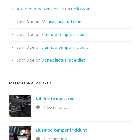
A WordPress Commenter
on
Hello world!
John Doe
on
Magna pars studiorum
John Doe
on
Eiusmod tempor incidunt
John Doe
on
Eiusmod tempor incidunt
John Doe
on
Donec luctus imperdiet
POPULAR POSTS
Nihilne te nocturnu
4 Comments
Eiusmod tempor incidunt
3 Comments