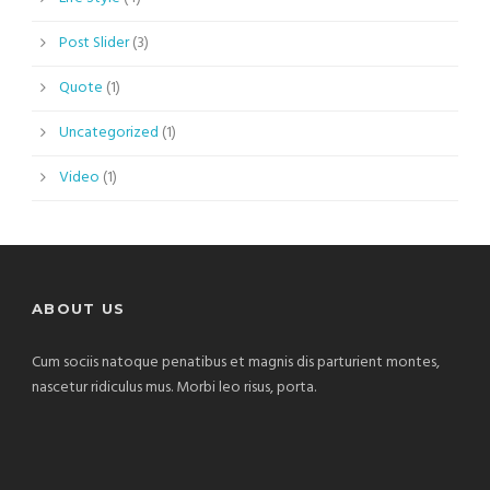
Post Slider
(3)
Quote
(1)
Uncategorized
(1)
Video
(1)
ABOUT US
Cum sociis natoque penatibus et magnis dis parturient montes,
nascetur ridiculus mus. Morbi leo risus, porta.