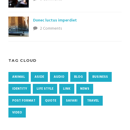
Donec luctus imperdiet
2 Comments
TAG CLOUD
ANIMAL
ASIDE
AUDIO
BLOG
BUSINESS
IDENTITY
LIFE STYLE
LINK
NEWS
POST FORMAT
QUOTE
SAFARI
TRAVEL
VIDEO