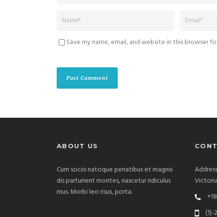
Save my name, email, and website in this browser f
ABOUT US
CONT
Cum sociis natoque penatibus et magnis
Address
dis parturient montes, nascetur ridiculus
Victori
mus. Morbi leo risus, porta.
+18
(1)-