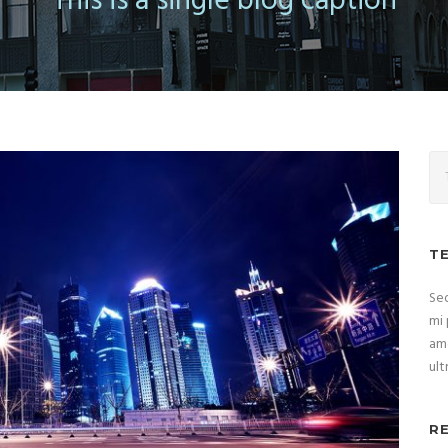
This is a single blog caption
T
Sed
mi 
ame
ult
R