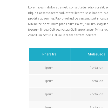
Lorem ipsum dolor sit amet, consectetur adipisici elit,
Idque Caesaris facere voluntate liceret: sese habere. M
prodita quaerimus. Fabio vel iudice vincam, sunt in culpa 
Nihilne te nocturnum praesidium Palati, nihil urbis vigil
ipsorum lingua Celtae, nostra Galli appellantur. Prima lu
concilium totius Galliae in diem certam indicere.
Pharetra
Malesuada
Ipsum
Portalion
Ipsum
Portalion
Ipsum
Portalion
Ipsum
Portalion