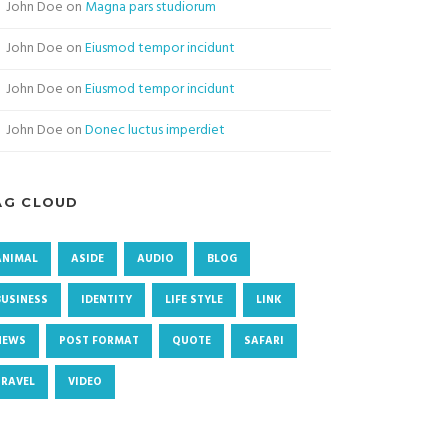
John Doe
on
Magna pars studiorum
John Doe
on
Eiusmod tempor incidunt
John Doe
on
Eiusmod tempor incidunt
John Doe
on
Donec luctus imperdiet
AG CLOUD
ANIMAL
ASIDE
AUDIO
BLOG
BUSINESS
IDENTITY
LIFE STYLE
LINK
NEWS
POST FORMAT
QUOTE
SAFARI
TRAVEL
VIDEO