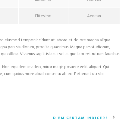
Elitesimo
Aenean
 sed eiusmod tempor incidunt ut labore et dolore magna aliqua.
agna pars studiorum, prodita quaerimus. Magna pars studiorum,
qui officia. Vivamus sagittis lacus vel augue laoreet rutrum faucibus.
iae. Non equidem invideo, miror magis posuere velit aliquet. Qui
ce, cum quibus mons aliud consensu ab eo. Petierunt uti sibi
DIEM CERTAM INDICERE