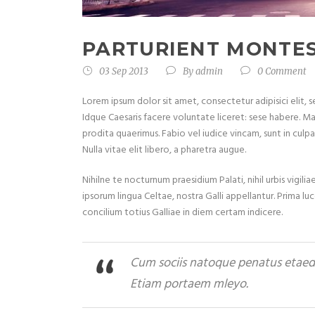
PARTURIENT MONTE
03 Sep 2013
By
admin
0 Comment
Lorem ipsum dolor sit amet, consectetur adipisici elit,
Idque Caesaris facere voluntate liceret: sese habere. M
prodita quaerimus. Fabio vel iudice vincam, sunt in culpa 
Nulla vitae elit libero, a pharetra augue.
Nihilne te nocturnum praesidium Palati, nihil urbis vigil
ipsorum lingua Celtae, nostra Galli appellantur. Prima lu
concilium totius Galliae in diem certam indicere.
Cum sociis natoque penatus etaed p
Etiam portaem mleyo.