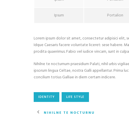
Ipsum
Portalion
Lorem ipsum dolor sit amet, consectetur adipisici elit,
Idque Caesaris facere voluntate liceret: sese habere. M
prodita quaerimus. Fabio vel iudice vincam, sunt in culpa 
Nihilne te nocturnum praesidium Palati, nihil urbis vigil
ipsorum lingua Celtae, nostra Galli appellantur. Prima lu
concilium totius Galliae in diem certam indicere.
IDENTITY
LIFE STYLE
NIHILNE TE NOCTURNU