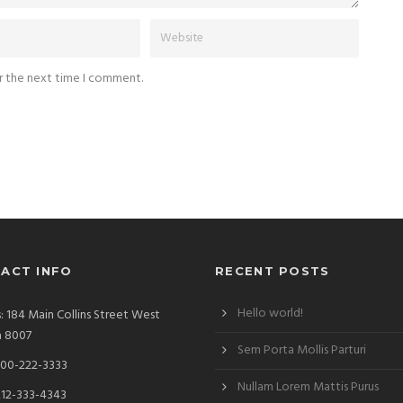
or the next time I comment.
ACT INFO
RECENT POSTS
Hello world!
: 184 Main Collins Street West
a 8007
Sem Porta Mollis Parturi
00-222-3333
Nullam Lorem Mattis Purus
212-333-4343