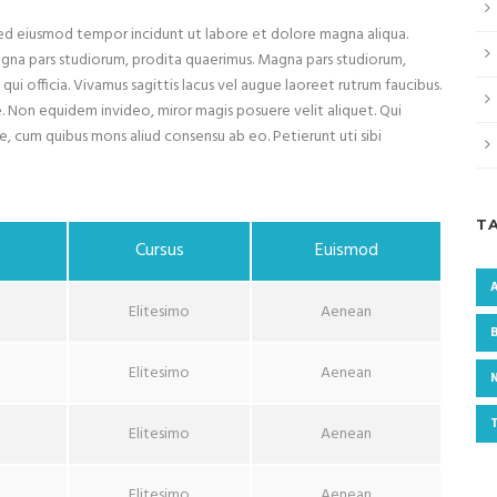
 sed eiusmod tempor incidunt ut labore et dolore magna aliqua.
agna pars studiorum, prodita quaerimus. Magna pars studiorum,
qui officia. Vivamus sagittis lacus vel augue laoreet rutrum faucibus.
iae. Non equidem invideo, miror magis posuere velit aliquet. Qui
ce, cum quibus mons aliud consensu ab eo. Petierunt uti sibi
T
Cursus
Euismod
Elitesimo
Aenean
Elitesimo
Aenean
Elitesimo
Aenean
Elitesimo
Aenean