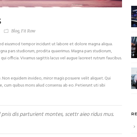
S
Blog
,
Fit Row
 sed eiusmod tempor incidunt ut labore et dolore magna aliqua.
agna pars studiorum, prodita quaerimus. Magna pars studiorum,
qui officia. Vivamus sagittis lacus vel augue laoreet rutrum faucibus.
iae. Non equidem invideo, miror magis posuere velit aliquet. Qui
ce, cum quibus mons aliud consensu ab eo. Petierunt uti sibi
nis dis parturient montes, scettr aieo ridus mus.
R