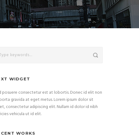
EXT WIDGET
 posuere consectetur est at lobortis. Donec id elit non
porta gravida at eget metus. Lorem ipsum dolor sit
t, consectetur adipiscing elit. Nullam id dolor id nibh
ricies vehicula ut id elit.
ECENT WORKS